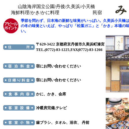
山陰海岸国立公園/丹後/久美浜/小天橋
海鮮料理/かき/かに料理 民宿
季節を問わず、日本海の新鮮な味覚がいっぱい。久美浜小天橋
の冬の味覚といえば、やっぱり「松葉ガニ」と「かき」本場の
い。
〒629-3422 京都府京丹後市久美浜町湊宮
,
TEL.(0772)-83-1225
FAX(0772)-83-1266
宿にお問い合わせください
宿にお問い合わせください
かに、かき、会席
冷暖房完備,テレビ
、
歯ブラシ、タオル、浴衣
丹前